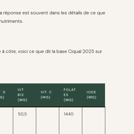
? La réponse est souvent dans les détails de ce que
nutriments.
à côte, voici ce que dit la base Ciqual 2025 sur
VIT.
FOLAT
T. D
VIT. C
IODE
B12
ES
G)
(MG)
(ΜG)
(ΜG)
(ΜG)
50,5
1440