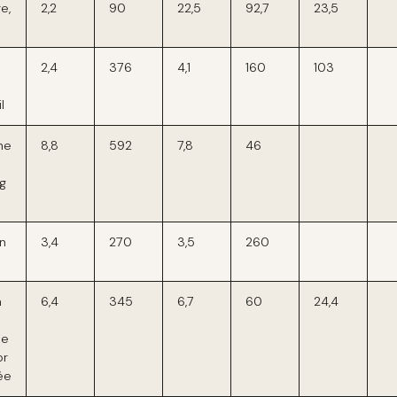
e,
2,2
90
22,5
92,7
23,5
2,4
376
4,1
160
103
l
ne
8,8
592
7,8
46
g
n
3,4
270
3,5
260
a
6,4
345
6,7
60
24,4
ne
or
ée