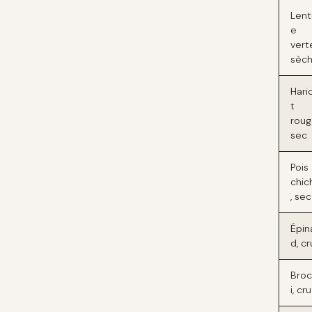
Lenti
e
vert
sèc
Hari
t
roug
sec
Pois
chic
, sec
Épin
d, cr
Broc
i, cru