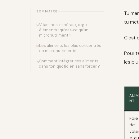
SOMMAIRE
Tu man
tu met
Vitamines, minéraux, oligo-
01
éléments : qu’est-ce qu’un
micronutriment ?
C’est 
Les aliments les plus concentrés
02
en micronutriments
Pour t
Comment intégrer ces aliments
les pl
03
dans ton quotidien sans forcer ?
ALIM
NT
Foie
de
volail
e, cu