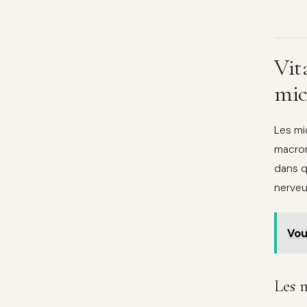
Vit
mic
Les mi
macron
dans q
nerveu
Vou
Les m