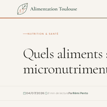
NUTRITION & SANTÉ
Quels aliments 
micronutriment
04/07/2026
8 min de lecture
Par
Rémi Pento