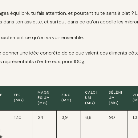
ges équilibré, tu fais attention, et pourtant tu te sens à plat 
s dans ton assiette, et surtout dans ce qu’on appelle les micro
exactement ce qu’on va voir ensemble.
e donner une idée concrète de ce que valent ces aliments côte 
us représentatifs d’entre eux, pour 100g.
MAGN
CALCI
SÉLÉNI
E
FER
ZINC
VI
ÉSIUM
UM
UM
(MG)
(MG)
(Μ
(MG)
(MG)
(ΜG)
12,0
24
3,9
6,6
90
1,3
l
it