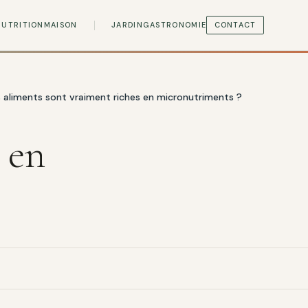
NUTRITION
MAISON
JARDIN
GASTRONOMIE
CONTACT
 aliments sont vraiment riches en micronutriments ?
 en