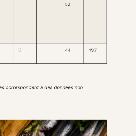
2
52
1,1
44
49,7
ides correspondent à des données non