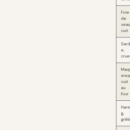
Foie
de
veau
cuit
Sard
e,
crue
Maq
erea
cuit
au
four
Har
g,
grillé