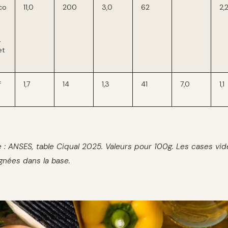
co
11,0
200
3,0
62
2,
,
et
f
1,7
14
1,3
41
7,0
1,1
 : ANSES, table Ciqual 2025. Valeurs pour 100g. Les cases v
gnées dans la base.