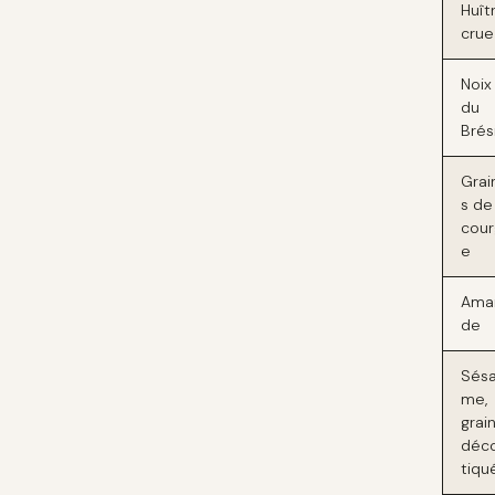
Huîtr
crue
Noix
du
Brési
Grai
s de
cour
e
Ama
de
Sés
me,
grai
déc
tiqu