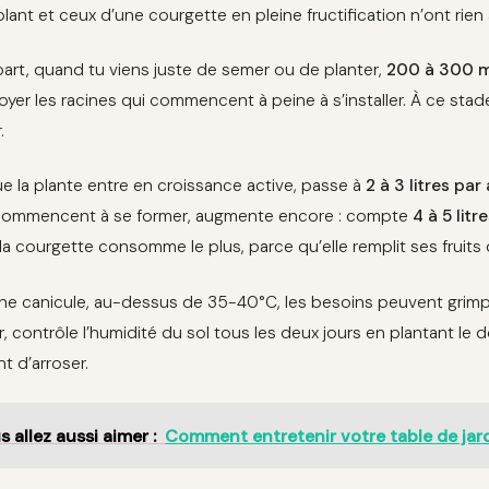
lant et ceux d’une courgette en pleine fructification n’ont rien à
art, quand tu viens juste de semer ou de planter,
200 à 300 ml
oyer les racines qui commencent à peine à s’installer. À ce stade
.
e la plante entre en croissance active, passe à
2 à 3 litres pa
 commencent à se former, augmente encore : compte
4 à 5 litr
 la courgette consomme le plus, parce qu’elle remplit ses frui
ine canicule, au-dessus de 35-40°C, les besoins peuvent grim
, contrôle l’humidité du sol tous les deux jours en plantant le d
 d’arroser.
s allez aussi aimer :
Comment entretenir votre table de jard