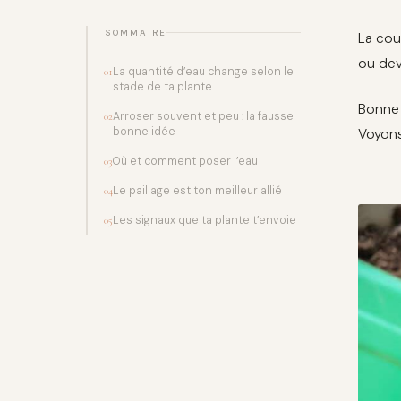
SOMMAIRE
La cou
ou dev
La quantité d’eau change selon le
01
stade de ta plante
Bonne 
Arroser souvent et peu : la fausse
02
bonne idée
Voyons
Où et comment poser l’eau
03
Le paillage est ton meilleur allié
04
Les signaux que ta plante t’envoie
05