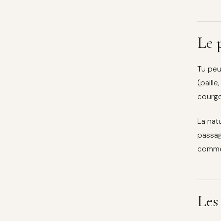
Le p
Tu peu
(paille
courge
La nat
passag
commen
Les