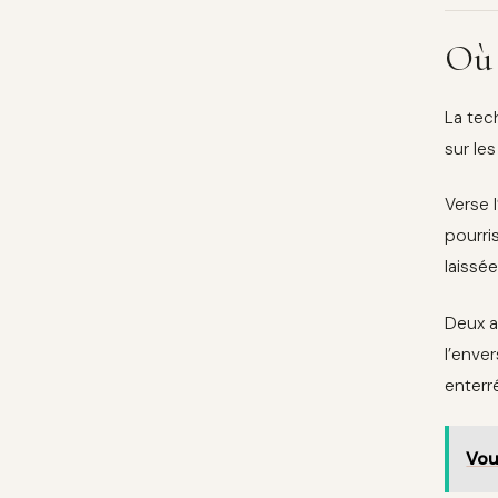
Où 
La tec
sur les
Verse 
pourri
laissé
Deux a
l’enve
enterr
Vou