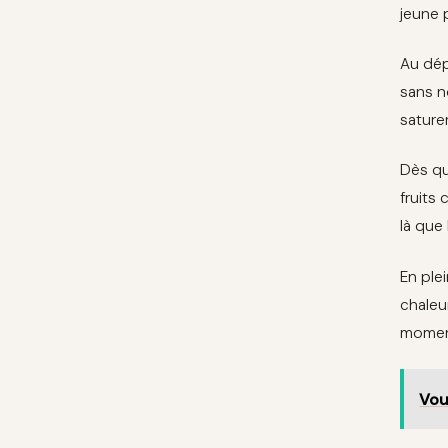
jeune p
Au dép
sans n
saturer
Dès qu
fruits
là que
En ple
chaleur
moment
Vou