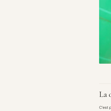
La 
C’est 