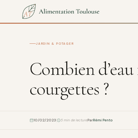
JARDIN & POTAGER
Combien d’eau f
courgettes ?
10/02/2023
5 min de lecture
Par
Rémi Pento