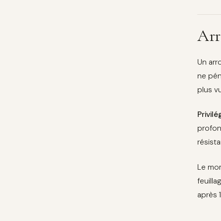
Arr
Un arr
ne pén
plus vu
Privil
profon
résista
Le mome
feuill
après 