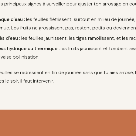
es principaux signes à surveiller pour ajuster ton arrosage en co
que d’eau :
les feuilles flétrissent, surtout en milieu de journée
enue. Les fruits ne grossissent pas, restent petits ou deviennen
ès d’eau :
les feuilles jaunissent, les tiges ramollissent, et les r
ess hydrique ou thermique :
les fruits jaunissent et tombent av
aise pollinisation.
feuilles se redressent en fin de journée sans que tu aies arrosé, 
s le soir, il faut intervenir.