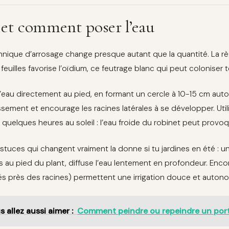
et comment poser l’eau
hnique d’arrosage change presque autant que la quantité. La rè
 feuilles favorise l’oïdium, ce feutrage blanc qui peut coloniser
l’eau directement au pied, en formant un cercle à 10-15 cm autou
ssement et encourage les racines latérales à se développer. Uti
e quelques heures au soleil : l’eau froide du robinet peut provoq
stuces qui changent vraiment la donne si tu jardines en été : 
rs au pied du plant, diffuse l’eau lentement en profondeur. Enco
és près des racines) permettent une irrigation douce et autono
s allez aussi aimer :
Comment peindre ou repeindre un port