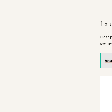
La 
C’est p
anti-i
Vou