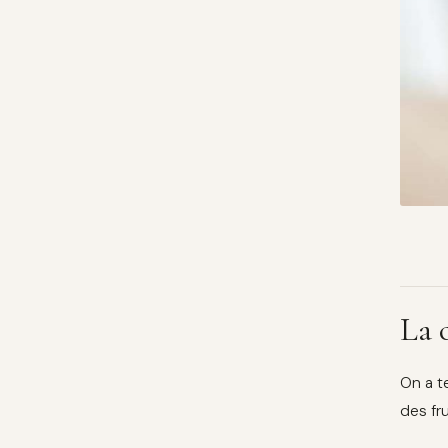
La 
On a t
des fru