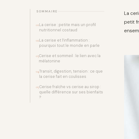
SOMMAIRE
La ceri
petit 
La cerise : petite mais un profil
01
nutritionnel costaud
ensem
La cerise et l’inflammation :
02
pourquoi tout le monde en parle
Cerise et sommeil : le lien avec la
03
mélatonine
Transit, digestion, tension : ce que
04
la cerise fait en coulisses
Cerise fraîche vs cerise au sirop :
05
quelle différence sur ses bienfaits
?