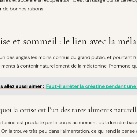
aires et accélère la récupération. C’est un usage qui se dével
r de bonnes raisons.
ise et sommeil : le lien avec la mél
l’un des angles les moins connus du grand public, et pourtant l
aliments à contenir naturellement de la mélatonine, l’hormone qu
s allez aussi aimer :
Faut-il arrêter la créatine pendant une
uoi la cerise est l’un des rares aliments nature
atonine est produite par le corps au moment où la lumière baiss
. On la trouve très peu dans l’alimentation, ce qui rend la ceris