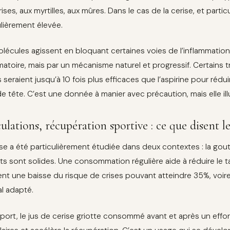
ises, aux myrtilles, aux mûres. Dans le cas de la cerise, et parti
ulièrement élevée.
lécules agissent en bloquant certaines voies de l’inflammation
matoire, mais par un mécanisme naturel et progressif. Certains
s seraient jusqu’à 10 fois plus efficaces que l’aspirine pour réd
 tête. C’est une donnée à manier avec précaution, mais elle illus
ulations, récupération sportive : ce que disent l
ise a été particulièrement étudiée dans deux contextes : la goutt
ats sont solides. Une consommation régulière aide à réduire le t
nt une baisse du risque de crises pouvant atteindre 35%, voire
l adapté.
port, le jus de cerise griotte consommé avant et après un effort 