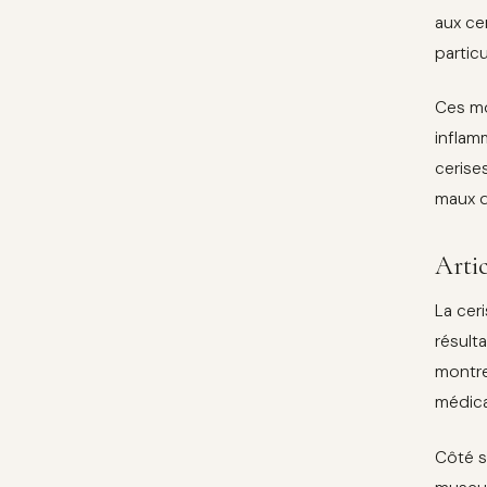
aux cer
partic
Ces mo
inflam
cerise
maux de
Artic
La cer
résult
montre
médica
Côté s