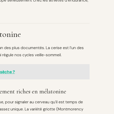
oppe sérieusement chez les athlètes d’endurance,
atonine
’un des plus documentés. La cerise est l’un des
i régule nos cycles veille-sommeil.
 sèche ?
llement riches en mélatonine
e, pour signaler au cerveau qu’il est temps de
e assez unique. La variété griotte (Montmorency