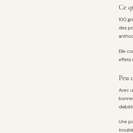
Ce q
100 gr
des po
anthoc
Elle co
effets 
Peu c
Avec u
bonne 
diabét
Une po
trouble