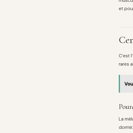
muscul
et pou
Cer
C’est 
rares 
Vou
Pourq
La mél
dormir