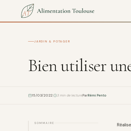
JARDIN & POTAGER
Bien utiliser un
15/03/2022
3 min de lecture
Par
Rémi Pento
SOMMAIRE
Réalis