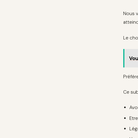
Nous v
attein
Le cho
Vou
Préfér
Ce sub
Avo
Etre
Lég