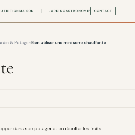
NUTRITION
MAISON
JARDIN
GASTRONOMIE
CONTACT
ardin & Potager
Bien utiliser une mini serre chauffante
nte
opper dans son potager et en récolter les fruits