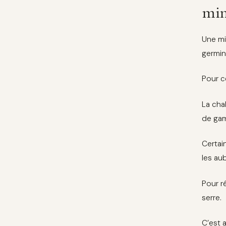
min
Une mi
germin
Pour c
La cha
de ga
Certai
les au
Pour r
serre.
C’est 