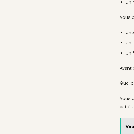
Un 
Vous p
Une
Un 
Un 
Avant 
Quel q
Vous po
est éta
Vou