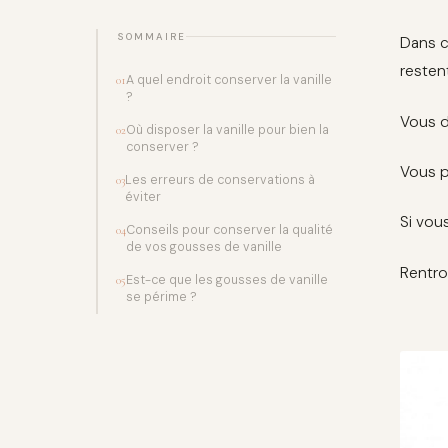
SOMMAIRE
Dans c
resten
A quel endroit conserver la vanille
01
?
Vous de
Où disposer la vanille pour bien la
02
conserver ?
Vous p
Les erreurs de conservations à
03
éviter
Si vou
Conseils pour conserver la qualité
04
de vos gousses de vanille
Rentro
Est-ce que les gousses de vanille
05
se périme ?