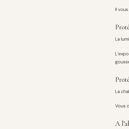
Il vou
Proté
La lum
L’expo
gousse
Proté
La cha
Vous d
A l’a