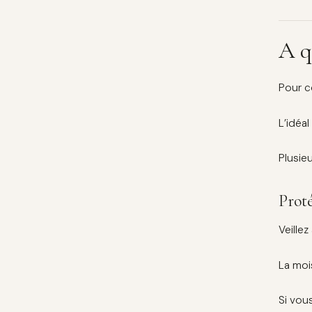
A q
Pour c
L’idéa
Plusieu
Proté
Veillez
La moi
Si vou