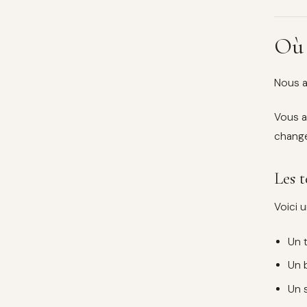
Où 
Nous a
Vous a
chang
Les t
Voici 
Un 
Un 
Un 