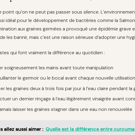
le point qu’on ne peut pas passer sous silence. L’environnemen
si idéal pour le développement de bactéries comme la Salmonella, 
ination aux graines germées a provoqué une épidémie grave en
 de les bannir, mais c’est une raison sérieuse d’adopter une hyg
stes qui font vraiment la différence au quotidien :
er soigneusement les mains avant toute manipulation
illanter le germoir ou le bocal avant chaque nouvelle utilisatio
er les graines deux à trois fois par jour à l’eau claire pendant la
ectuer un dernier rinçage à l’eau légèrement vinaigrée avant c
jamais laisser les graines stagner dans une eau non renouvelée
s allez aussi aimer :
Quelle est la différence entre curcum