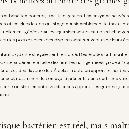
ls bénéfices attendre des graines g
mier bénéfice concret, c’est la digestion. Les enzymes activées
nes et les glucides, ce qui allège considérablement le travail int
ituellement gênées par les légumineuses, c’est un vrai chang
les ou les pois chiches secs disparaissent souvent avec leurs é
fil antioxydant est également renforcé. Des études ont montré q
ydante supérieure à celle des lentilles non germées, grâce à l’a
énols et des flavonoïdes. À cela s’ajoute un apport en acides g
uer seul, notamment les oméga-3 présents dans certaines varié
rienne ou simplement diversifier ses apports, les graines germée
enté.
risque bactérien est réel, mais maît