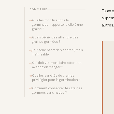
SOMMAIRE
Tu as 
superm
Quelles modifications la
01
germination apporte-t-elle à une
autres.
graine ?
Quels bénéfices attendre des
02
graines germées ?
Le risque bactérien est réel, mais
03
maîtrisable
Qui doit vraiment faire attention
04
avant d’en manger ?
Quelles variétés de graines
05
privilégier pour la germination ?
Comment conserver tes graines
06
germées sans risque ?