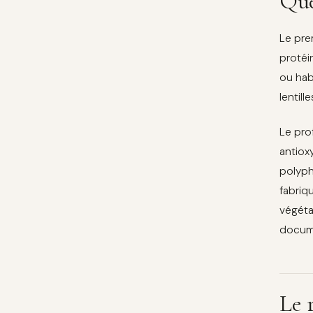
Que
Le pre
protéi
ou hab
lentil
Le pro
antiox
polyph
fabriq
végéta
docum
Le 