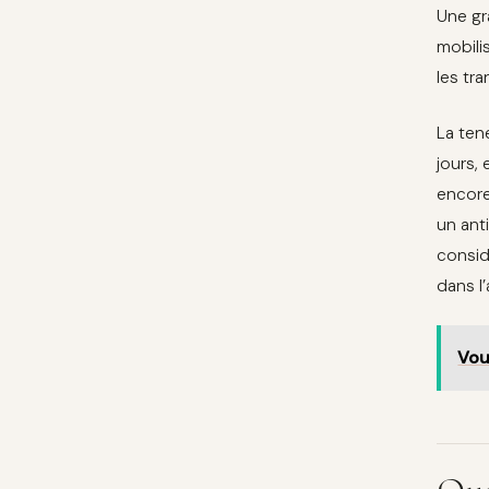
Une gra
mobili
les tra
La ten
jours,
encore
un ant
consid
dans l’
Vou