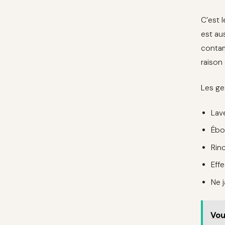
C’est 
est aus
contam
raison
Les ge
Lav
Ébou
Rinc
Eff
Ne 
Vou