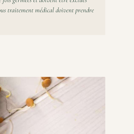
fois germées et doivent être exclues
sous traitement médical doivent prendre