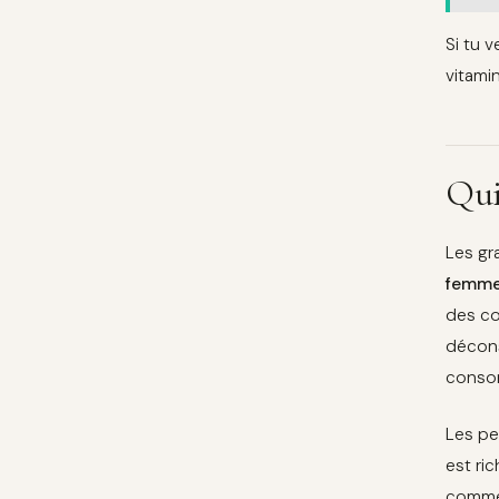
Si tu v
vitami
Qui
Les gr
femme
des co
décons
consom
Les pe
est ri
comme 