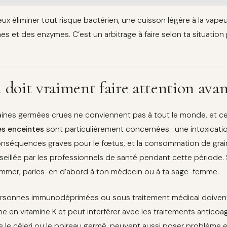
eux éliminer tout risque bactérien, une cuisson légère à la vapeu
nes et des enzymes. C’est un arbitrage à faire selon ta situation
 doit vraiment faire attention ava
aines germées crues ne conviennent pas à tout le monde, et ce
s enceintes
sont particulièrement concernées : une intoxicati
nséquences graves pour le fœtus, et la consommation de gra
eillée par les professionnels de santé pendant cette période. 
mer, parles-en d’abord à ton médecin ou à ta sage-femme.
rsonnes immunodéprimées ou sous traitement médical doivent é
che en vitamine K et peut interférer avec les traitements anticoa
le céleri ou le poireau germé, peuvent aussi poser problème e