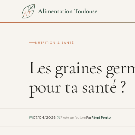
NUTRITION & SANTÉ
Les graines ger
pour ta santé ?
07/04/2026
7 min de lecture
Par
Rémi Pento