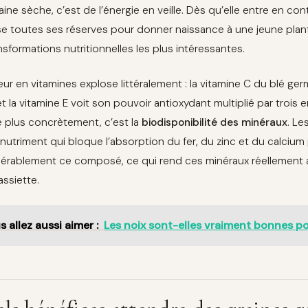
ine sèche, c’est de l’énergie en veille. Dès qu’elle entre en conta
se toutes ses réserves pour donner naissance à une jeune pla
nsformations nutritionnelles les plus intéressantes.
eur en vitamines explose littéralement : la vitamine C du blé 
 et la vitamine E voit son pouvoir antioxydant multiplié par trois
 plus concrètement, c’est la
biodisponibilité des minéraux
. Le
inutriment qui bloque l’absorption du fer, du zinc et du calcium 
érablement ce composé, ce qui rend ces minéraux réellement 
assiette.
s allez aussi aimer :
Les noix sont-elles vraiment bonnes po