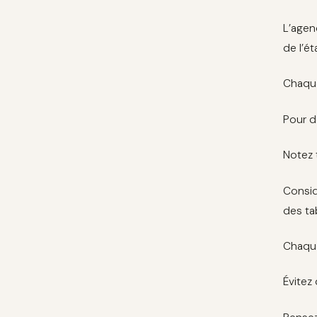
L’agen
de l’é
Chaque
Pour d
Notez 
Consid
des ta
Chaque
Évitez