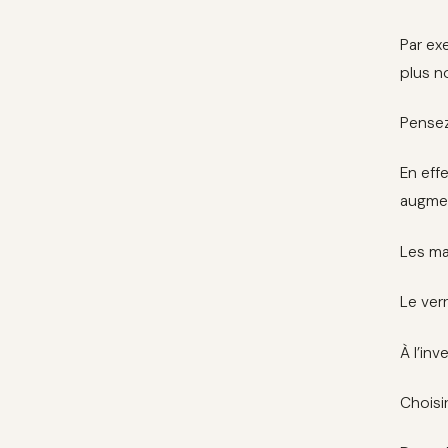
Par ex
plus n
Pensez
En eff
augmen
Les ma
Le ver
À l’inv
Choisi