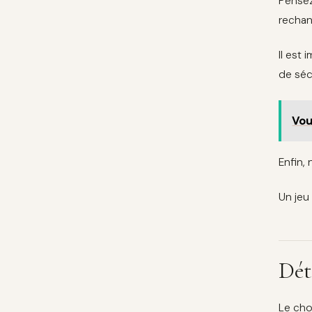
Pensez
rechan
Il est
de séc
Vou
Enfin,
Un jeu
Dét
Le cho