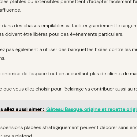
bles pliables ou extensibles permettent d’adapter facilement 
’affluence.
ir dans des chaises empilables va faciliter grandement le rangem
s doivent être libérés pour des événements particuliers.
tez pas également à utiliser des banquettes fixées contre les m
ns.
conomise de l’espace tout en accueillant plus de clients de ma
le que vous allez choisir pour l’éclairage va contribuer aussi au 
s allez aussi aimer :
Gâteau Basque, origine et recette origi
spensions placées stratégiquement peuvent décorer sans enco
r sous plafond.