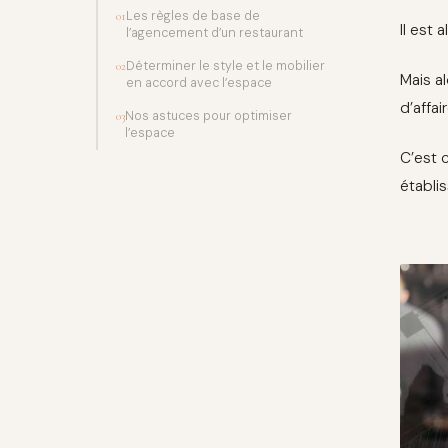
Les règles de base de
01
Il est
l’agencement d’un restaurant
Déterminer le style et le mobilier
02
Mais a
en accord avec l’espace
d’affai
Nos astuces pour optimiser
03
l’espace
C’est 
établi