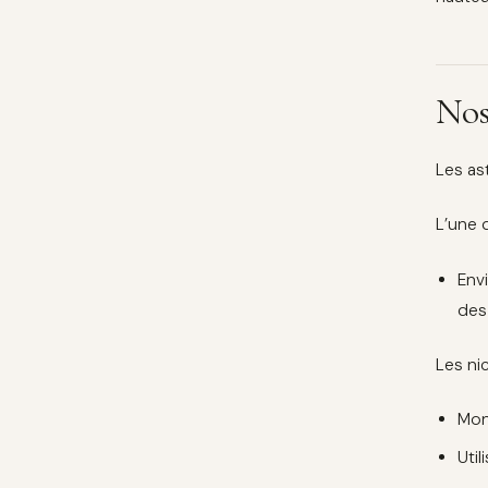
Nos
Les as
L’une 
Env
des
Les ni
Mont
Uti