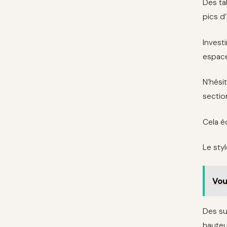
Des ta
pics d
Invest
espace
N’hési
sectio
Cela é
Le sty
Vou
Des su
hauteu