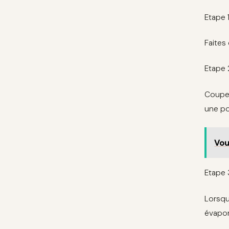
Etape 1
Faites 
Etape 
Coupez
une po
Vou
Etape 
Lorsqu
évapor