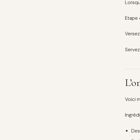
Lorsqu
Etape 
Versez 
Servez
L’o
Voici m
Ingréd
Des