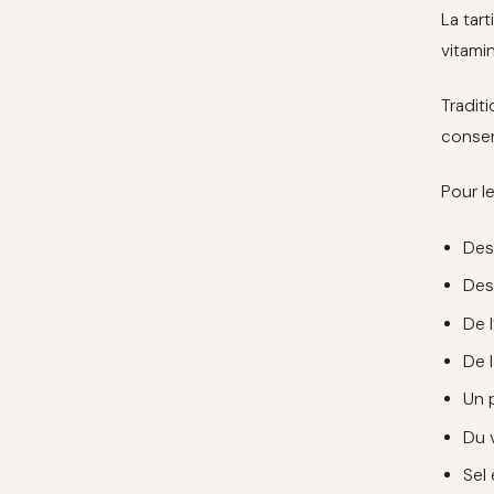
La tart
vitamin
Tradit
conser
Pour le
Des
Des
De l’
De 
Un p
Du 
Sel 