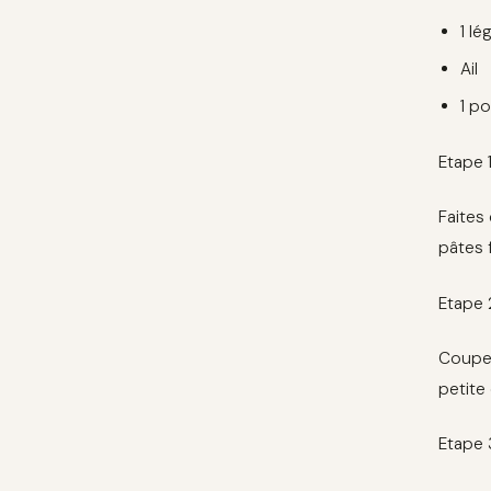
1 l
Ail
1 po
Etape 1
Faites
pâtes 
Etape 
Coupez
petite
Etape 