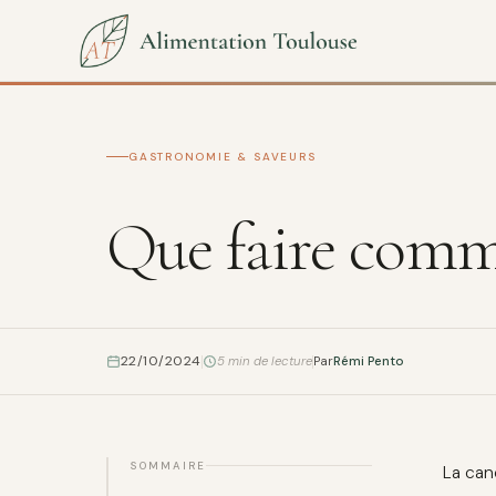
GASTRONOMIE & SAVEURS
Que faire comme 
22/10/2024
5 min de lecture
Par
Rémi Pento
SOMMAIRE
La can