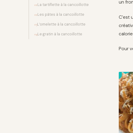
un fro
La tartiflette à la cancoillotte
01
Les pâtes à la cancoillotte
02
C’est 
L’omelette à la cancoillotte
03
créati
calorie
Le gratin à la cancoillotte
04
Pour v