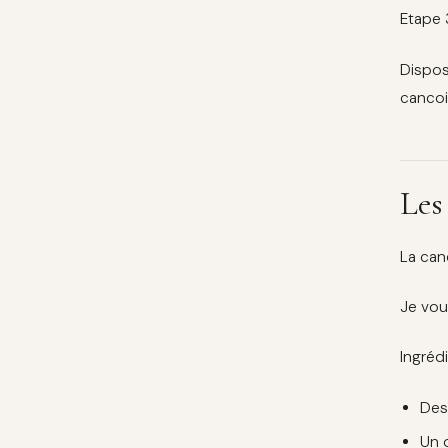
Etape 
Dispos
cancoi
Les
La can
Je vou
Ingréd
Des
Un 