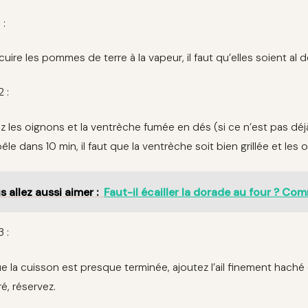
 :
cuire les pommes de terre à la vapeur, il faut qu’elles soient al 
2 :
 les oignons et la ventrèche fumée en dés (si ce n’est pas déjà 
êle dans 10 min, il faut que la ventrèche soit bien grillée et les
s allez aussi aimer :
Faut-il écailler la dorade au four ? C
3 :
e la cuisson est presque terminée, ajoutez l’ail finement haché 
é, réservez.