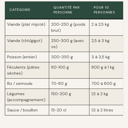
QUANTITÉ PAR
POUR 10
CATÉGORIE
PERSONNE
PERSONNES
Viande (plat mijoté)
200-250 g (poids
2 à 2,5 kg
brut)
Viande (rôti/gigot)
250-300 g (avec
2,5 à 3 kg
os)
Poisson (entier)
300-350 g
3 à 3,5 kg
Féculents (pâtes
80-100 g
800 g à 1 kg
sèches)
Riz / semoule
70-80 g
700 à 800 g
Légumes
150-200 g
1,5 à 2 kg
(accompagnement)
Sauce / bouillon
15-20 cl
1,5 à 2 litres