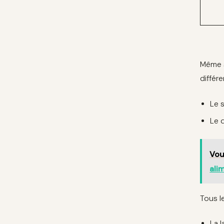
Même s
différe
Le 
Le 
Vou
ali
Tous l
La l