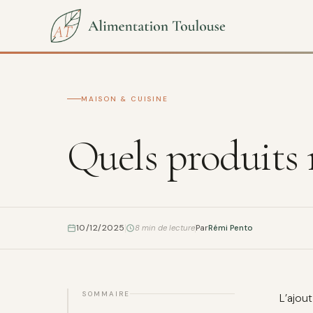
MAISON & CUISINE
Quels produits
10/12/2025
8 min de lecture
Par
Rémi Pento
SOMMAIRE
L’ajou