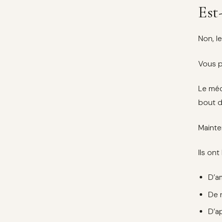
Est
Non, l
Vous p
Le méc
bout d
Mainte
Ils ont
D’a
De r
D’a