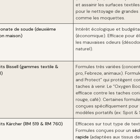
et assainir les surfaces textile
pour le nettoyage de grandes 
comme les moquettes.
bonate de soude (deuxième
Intérêt écologique et budgéta
ion maison)
(économique). Efficace pour él
les mauvaises odeurs (désodor
naturel).
its Bissell (gammes textile &
Formules très variées (concent
l)
pro, Febreze, animaux). Formu
and Protect” qui protègent con
taches à venir. Le “Oxygen Boo
efficace contre les taches cori
rouge, café). Certaines formul
conçues spécifiquement pour 
modèles portatifs (ex: Spot & S
its Kärcher (RM 519 & RM 760)
Efficaces sur tout type de texti
Formules conçues pour un
séc
rapide
(adaptées aux tissus de 