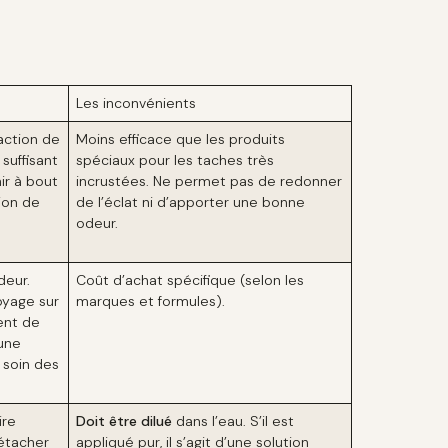
Les inconvénients
action de
Moins efficace que les produits
suffisant
spéciaux pour les taches très
nir à bout
incrustées. Ne permet pas de redonner
tion de
de l’éclat ni d’apporter une bonne
odeur.
deur.
Coût d’achat spécifique (selon les
oyage sur
marques et formules).
ent de
 une
 soin des
ire
Doit être dilué
dans l’eau. S’il est
étacher
appliqué pur, il s’agit d’une solution