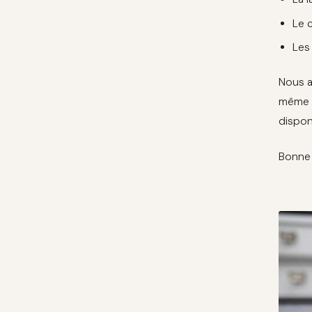
Le 
Les
Nous a
même v
dispon
Bonne 