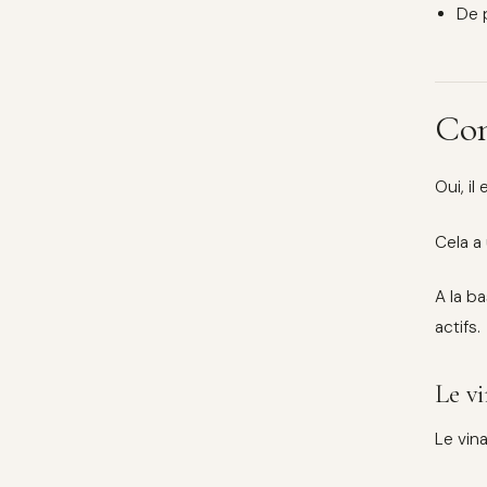
De 
Com
Oui, i
Cela a
A la b
actifs.
Le v
Le vina