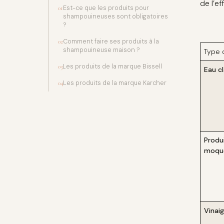
de l’ef
Est-ce que les produits pour
01
shampouineuses sont obligatoires
?
Comment faire ses produits à la
02
shampouineuse maison ?
Type 
Les produits de la marque Bissell
03
Eau cl
Les produits de la marque Karcher
04
Produ
moque
Vinaig