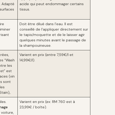
s. Adapté
acide qui peut endommager certains
surfaces
tissus.
ire
Doit être dilué dans l’eau. Il est
iminer
conseillé de l’appliquer directement sur
isant
le tapis/moquette et de le laisser agir
quelques minutes avant le passage de
la shampouineuse.
rées,
Varient en prix (entre 7,59€/l et
les “Wash
14,99€/l).
tre les
st” est
aces (vin
es sont
les
tain),.
les.
Varient en prix (ex: RM 760 est à
hage
23,99€ / boîte).
voiture,