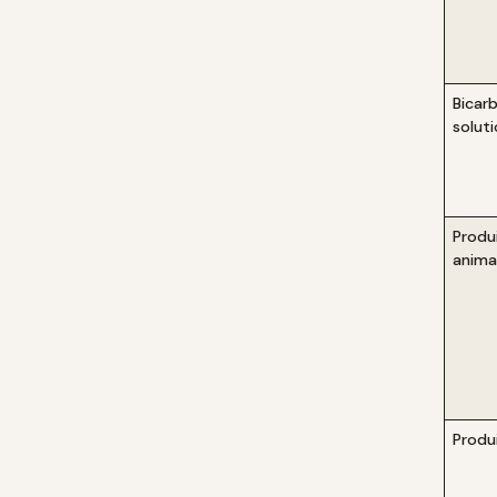
Bicar
solut
Produ
anima
Produ